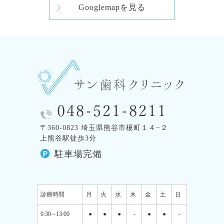
Googlemapを見る
048-521-8211
〒360-0823 埼玉県熊谷市榎町１４−２
上熊谷駅徒歩3分
駐車場完備
診療時間
月
火
水
木
金
土
日
9:30∼13:00
●
●
●
-
●
●
-