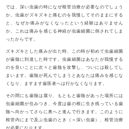
では、深い虫歯の時になぜ根管治療が必要なのでしょう
か。虫歯がズキズキと痛むのを我慢してそのままにする
と、なぜか痛みがなくなったという経験はありません
か。これは痛みを感じる神経が虫歯細菌に倒されてしま
ったからです。
ズキズキとした痛みが出た時、この時が初めて虫歯細菌
が歯髄に到達した時です。虫歯細菌はあなたが我慢する
のを良いことに次々と歯髄を攻撃し、ついには殺してし
まいます。歯髄が死んでしまうとあなたは痛みを感じな
くなり、ますます歯医者へは行かなくなります。
その間にも歯髄は腐り、もともと歯髄があった場所には
虫歯細菌が住みつき、今度は歯の根に生き残っている歯
髄へ向かってさらに奥へと進んで行きます。このように
根管内にまで及ぶ虫歯のとき（＝深い虫歯）、根管治療
が必要になります。