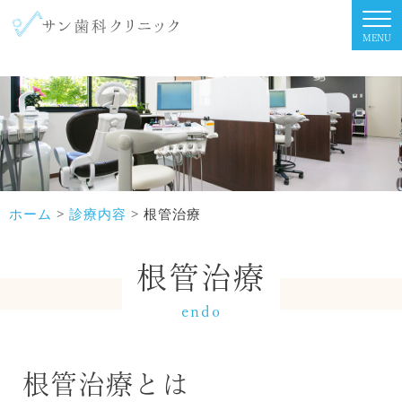
togg
MENU
navi
ホーム
>
診療内容
>
根管治療
根管治療
endo
根管治療とは